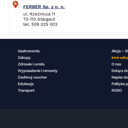
FERBER Sp. z o. o.
ul. Rzeźnicza 11
73-110 Stargard
tel. 509 025 003
Gastronomia
Akcja – S
Zakupy
Inne usłu
Zdrowie i uroda
O nas
Wyposażenie i remonty
Dołącz do
Zaoferuj voucher
Napisz do
Edukacja
Polityka 
Transport
RODO