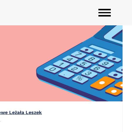
owe Leżała Leszek
L