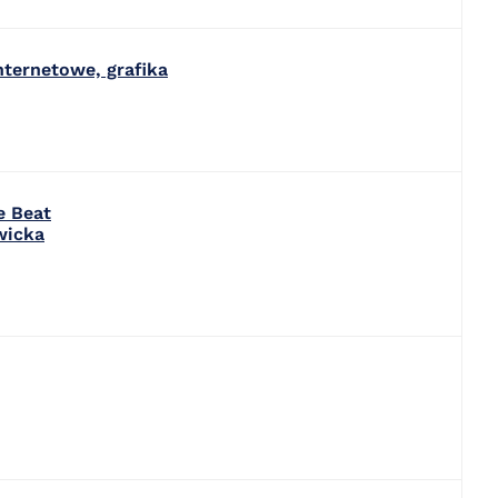
nternetowe, grafika
e Beat
wicka