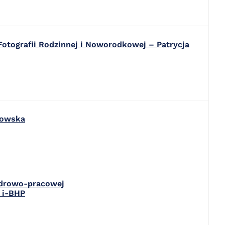
Fotografii Rodzinnej i Noworodkowej – Patrycja
łowska
adrowo-pracowej
 i-BHP