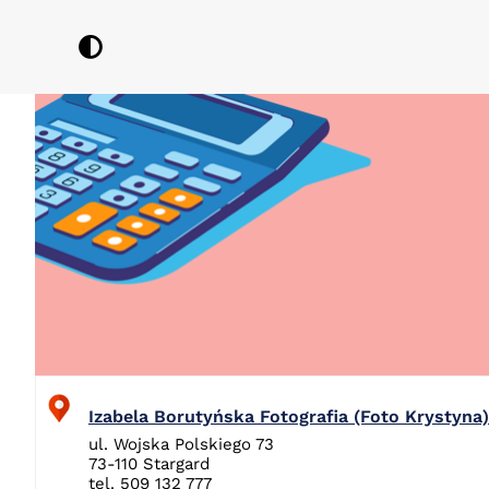
do
Przejdź
treści
do
zawartości
Izabela Borutyńska Fotografia (Foto Krystyna)
ul. Wojska Polskiego 73
73-110 Stargard
tel. 509 132 777