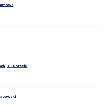
klamowa
ek, G. Rotecki
Grabowski