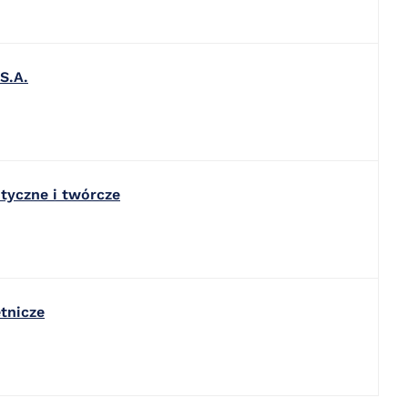
S.A.
styczne i twórcze
etnicze