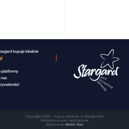
targard kupuje lokalnie
gi
 platformy
 nas
prywatności
Copyright 2026 - Kupuj Lokalnie w Stargardzie
Wszelkie prawa zastrzeżone
Wykonanie
Media Star