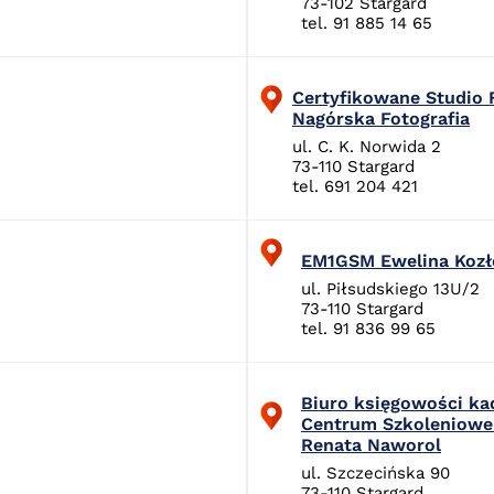
73-102 Stargard
tel. 91 885 14 65
Certyfikowane Studio 
Nagórska Fotografia
ul. C. K. Norwida 2
73-110 Stargard
tel. 691 204 421
EM1GSM Ewelina Koz
ul. Piłsudskiego 13U/2
73-110 Stargard
tel. 91 836 99 65
Biuro księgowości k
Centrum Szkoleniowe
Renata Naworol
ul. Szczecińska 90
73-110 Stargard