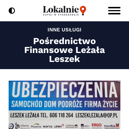
do
Przejdź
treści
do
zawartości
INNE USŁUGI
Pośrednictwo
Finansowe Leżała
Leszek