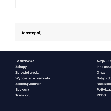
Udostępnij
Gastronomia
Akcja – S
Zakupy
Inne usłu
Zdrowie i uroda
O nas
Wyposażenie i remonty
Dołącz do
Zaoferuj voucher
Napisz do
Edukacja
Polityka 
Transport
RODO