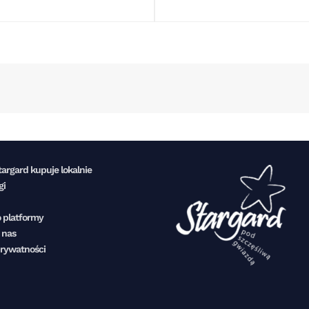
targard kupuje lokalnie
gi
 platformy
 nas
prywatności