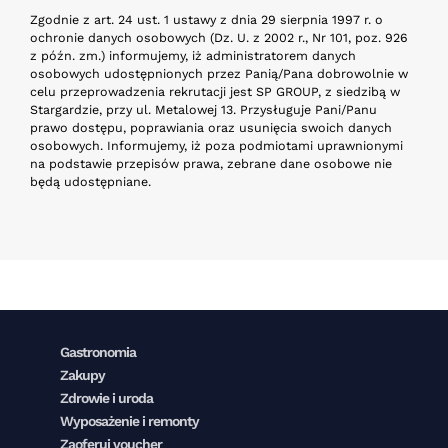
Zgodnie z art. 24 ust. 1 ustawy z dnia 29 sierpnia 1997 r. o
ochronie danych osobowych (Dz. U. z 2002 r., Nr 101, poz. 926
z późn. zm.) informujemy, iż administratorem danych
osobowych udostępnionych przez Panią/Pana dobrowolnie w
celu przeprowadzenia rekrutacji jest SP GROUP, z siedzibą w
Stargardzie, przy ul. Metalowej 13. Przysługuje Pani/Panu
prawo dostępu, poprawiania oraz usunięcia swoich danych
osobowych. Informujemy, iż poza podmiotami uprawnionymi
na podstawie przepisów prawa, zebrane dane osobowe nie
będą udostępniane.
Gastronomia
Zakupy
Zdrowie i uroda
Wyposażenie i remonty
Zaoferuj voucher