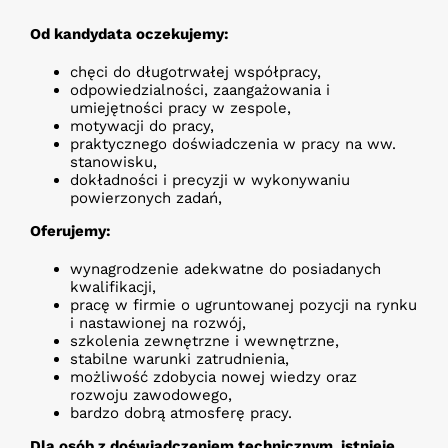
Od kandydata oczekujemy:
chęci do długotrwałej współpracy,
odpowiedzialności, zaangażowania i
umiejętności pracy w zespole,
motywacji do pracy,
praktycznego doświadczenia w pracy na ww.
stanowisku,
dokładności i precyzji w wykonywaniu
powierzonych zadań,
Oferujemy:
wynagrodzenie adekwatne do posiadanych
kwalifikacji,
pracę w firmie o ugruntowanej pozycji na rynku
i nastawionej na rozwój,
szkolenia zewnętrzne i wewnętrzne,
stabilne warunki zatrudnienia,
możliwość zdobycia nowej wiedzy oraz
rozwoju zawodowego,
bardzo dobrą atmosferę pracy.
Dla osób z doświadczeniem technicznym, istnieje