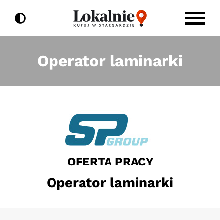
do
Przejdź
treści
do
zawartości
Operator laminarki
OFERTA PRACY
Operator laminarki