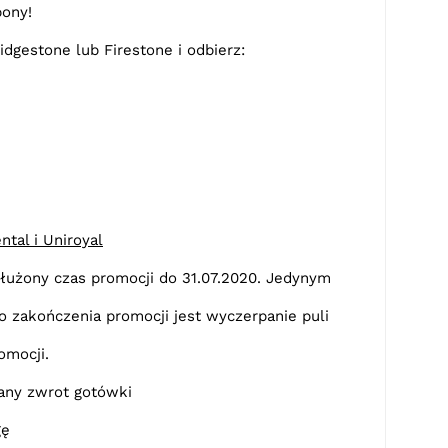
pony!
idgestone lub Firestone i odbierz:
tal i Uniroyal
łużony czas promocji do 31.07.2020. Jedynym
 zakończenia promocji jest wyczerpanie puli
omocji.
ny zwrot gotówki
gę