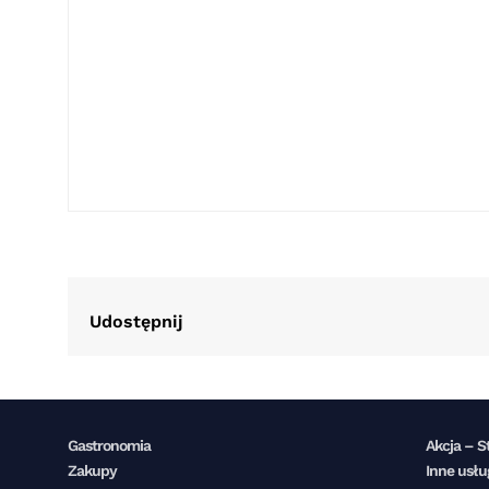
Udostępnij
Gastronomia
Akcja – S
Zakupy
Inne usłu