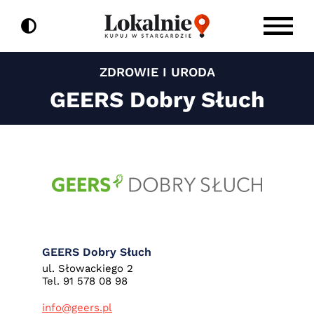
do
Przejdź
treści
do
zawartości
ZDROWIE I URODA
GEERS Dobry Słuch
GEERS Dobry Słuch
ul. Słowackiego 2
Tel. 91 578 08 98
info@geers.pl