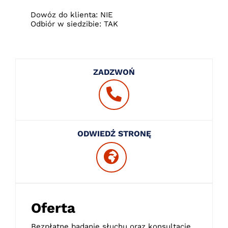
Dowóz do klienta: NIE
Odbiór w siedzibie: TAK
ZADZWOŃ
ODWIEDŹ STRONĘ
Oferta
Bezpłatne badanie słuchu oraz konsultacje