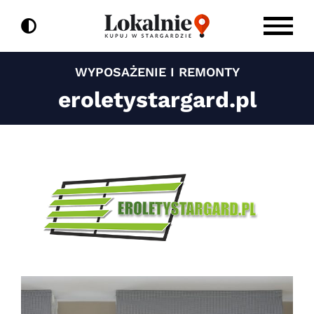
do
Przejdź
treści
do
zawartości
WYPOSAŻENIE I REMONTY
eroletystargard.pl