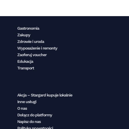
Gastronomia
Zakupy
Zdrowie i uroda
Wyposażenie i remonty
Zaoferuj voucher
Edukacja
Transport
Akcja – Stargard kupuje lokalnie
Inne usługi
O nas
Dołącz do platformy
Napisz do nas
Polityka prywatności