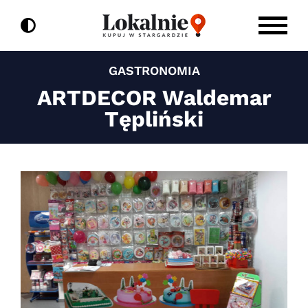
do
Przejdź
treści
do
zawartości
GASTRONOMIA
ARTDECOR Waldemar
Tępliński